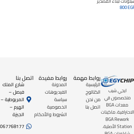
بلونات لبناء القصدير
800
EG
أضف إلى طلبك
روابط مهمة
روابط مفيدة
اتصل بنا
الرئيسية
المدونة
شارع الملك
ايجي شيب
الكتالوج
الفيديوهات
فيصل –
متخصصون في
من نحن
سياسة
المريوطية –
معدات BGA
اتصل بنا
الخصوصية
الهرم –
الاحترافية، ماكينات
الشروط والأحكام
الجيزة
BGA Rework
067768177
Station الأصلية،
شابلونات BGA