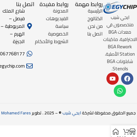
روابط مهمة
روابط مفيدة
اتصل بنا
الرئيسية
المدونة
شارع الملك
ايجي شيب
الكتالوج
الفيديوهات
فيصل –
متخصصون في
من نحن
سياسة
المريوطية –
معدات BGA
اتصل بنا
الخصوصية
الهرم –
الاحترافية، ماكينات
الشروط والأحكام
الجيزة
BGA Rework
067768177
Station الأصلية،
شابلونات BGA
egychip.com
Stencils.
جميع الحقوق محفوظة لشركة
ايجي شيب
® – 2025 . تطوير
Mohamed Fares