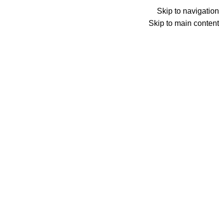
Skip to navigation
Skip to main content
Wrong menu selected
ADD ANYTHING HERE OR JUST REMOVE IT…
Wrong menu selected
اختار تصنيف
Search
items
0
الأقسام
items
0
الكتالوج
الرئيسية
الكتالوج
المدونة
شروحات وتطبيق
من نحن
اتصل بنا