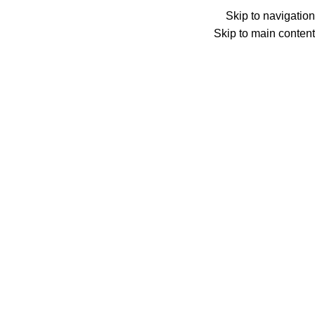
Skip to navigation
Skip to main content
Wrong menu selected
ADD ANYTHING HERE OR JUST REMOVE IT…
Wrong menu selected
اختار تصنيف
Search
items
0
الأقسام
items
0
الكتالوج
الرئيسية
الكتالوج
المدونة
شروحات وتطبيق
من نحن
اتصل بنا