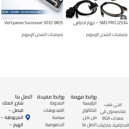
SM2 PRO J2534 – جهاز احترافي
Vertyanov Successor 50 EC BIOS
لبرمجة وتشخيص ECU | قوة التحكم
Programmer
مبرمجات الشحن الإيبروم
مبرمجات الشحن الإيبروم
الكاملة في سيارتك
أضف إلى طلبك
أضف إلى طلبك
روابط مهمة
روابط مفيدة
اتصل بنا
الرئيسية
المدونة
شارع الملك
ايجي شيب
الكتالوج
الفيديوهات
فيصل –
متخصصون في
من نحن
سياسة
المريوطية –
معدات BGA
اتصل بنا
الخصوصية
الهرم –
الاحترافية، ماكينات