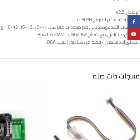
الإصدار:
V2.5.
الوظيفة:
يُستخدم لمبرمج RT809H.
Facebook
المقاسات المدعومة:
يأتي مع محددات مقاسات 11×10، 12×16، 12×18، و 14×18 ملم.
التوافق:
متوافق مع شرائح BGA169 و BGA153 EMMC.
YouTube
المحتويات:
يتضمن 4 قطع من صناديق التثبيت BGA.
منتجات ذات صلة