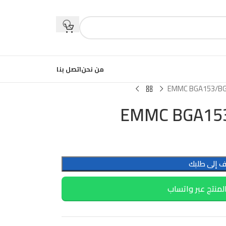
من نحن
اتصل بنا
EMMC BGA153/BG
EMMC BGA153
 إلى طلبك
لمنتج عبر واتساب