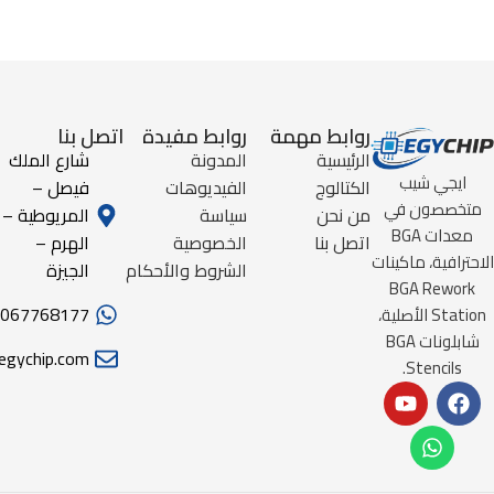
روابط مهمة
روابط مفيدة
اتصل بنا
الرئيسية
المدونة
شارع الملك
ايجي شيب
الكتالوج
الفيديوهات
فيصل –
متخصصون في
من نحن
سياسة
المريوطية –
معدات BGA
اتصل بنا
الخصوصية
الهرم –
الاحترافية، ماكينات
الشروط والأحكام
الجيزة
BGA Rework
067768177
Station الأصلية،
شابلونات BGA
egychip.com
Stencils.