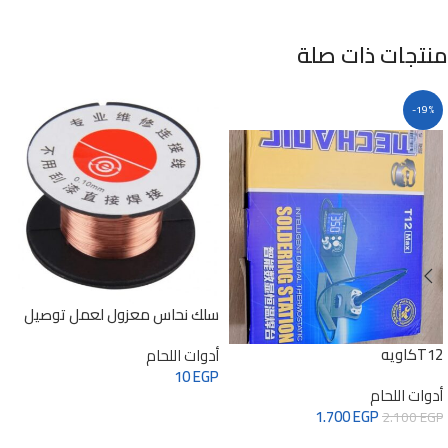
منتجات ذات صلة
-19%
سلك نحاس معزول لعمل توصيل
بين الحام
T12كاويه
أدوات اللحام
10
EGP
أدوات اللحام
أضف إلى طلبك
1.700
EGP
2.100
EGP
أضف إلى طلبك