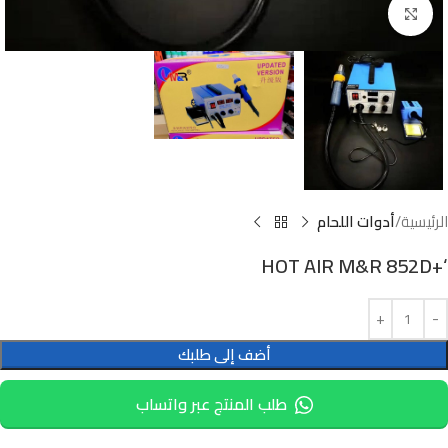
Click to enlarge
الرئيسية
أدوات اللحام
‘+HOT AIR M&R 852D
أضف إلى طلبك
طلب المنتج عبر واتساب