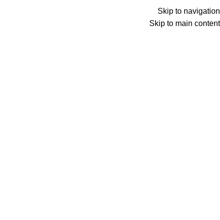
Wrong menu selected
Skip to navigation
ADD ANYTHING HERE OR JUST REMOVE IT…
Skip to main content
Wrong menu selected
اختار تصنيف
Search
items
0
الأقسام
items
0
الكتالوج
الرئيسية
الكتالوج
المدونة
شروحات وتطبيق
من نحن
اتصل بنا
Click to enlarge