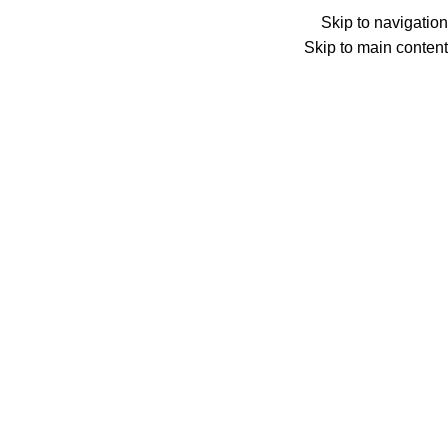
الأقسام
Skip to navigation
Click to enlarge
Skip to main content
الرئيسية
شبلونات لبناء القصدير
طقم شبلونات ماجنتك
طقم شبلونات ماجنتك
أضف إلى طلبك
طلب المنتج عبر واتساب