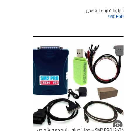
Stencils 32 pcs/set
Wri
شبلونات لبناء القصدير
950
EGP
SM2 PRO J2534 – جهاز احترافي لبرمجة وتشخيص