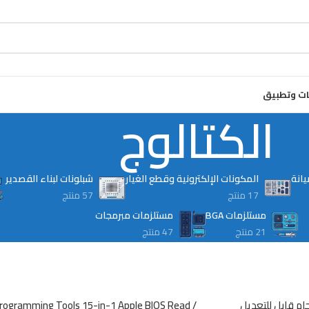
ت وتطبيق
الكتالوج
يانة
المكونات الإلكترونية وقطع الغيار
شبلونات لبناء القصدير
17 منتج
57 منتج
مستلزمات BGA
مستلزمات مبرمجات
21 منتج
47 منتج
rogramming Tools 15-in-1 Apple BIOS Read /