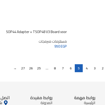
SOP44 Adapter + TSOP48 V3 Board voor
مستلزمات مبرمجات
950
EGP
→
27
26
25
…
8
7
6
5
4
3
2
روابط مهمة
روابط مفيدة
اتصل ب
الرئيسية
المدونة
شا