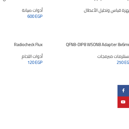
هزة قياس وتحليل الأعطال
أدوات صيانة
600
EGP
Radiocheck Flux
QFN8-DIP8 WSON8 Adapter 8x6
تلزمات مبرمجات
أدوات اللحام
120
EGP
250
E
Facebook
YouTube