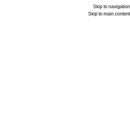
Skip to navigation
Skip to main content
Wrong menu selected
ADD ANYTHING HERE OR JUST REMOVE IT…
Wrong menu selected
اختار تصنيف
Search
items
0
الأقسام
items
0
الكتالوج
الرئيسية
الكتالوج
المدونة
شروحات وتطبيق
من نحن
اتصل بنا