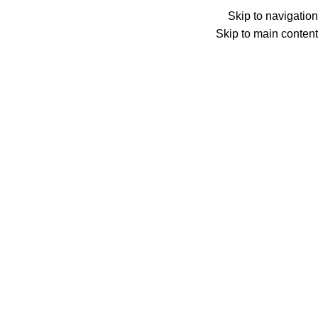
الأقسام
Skip to navigation
Click to enlarge
Skip to main content
الرئيسية
شبلونات لبناء القصدير
طقم شبلونات 14قطعه ماجنتك Laptop
أضف إلى طلبك
طلب المنتج عبر واتساب
التصنيف:
شبلونات لبناء القصدير