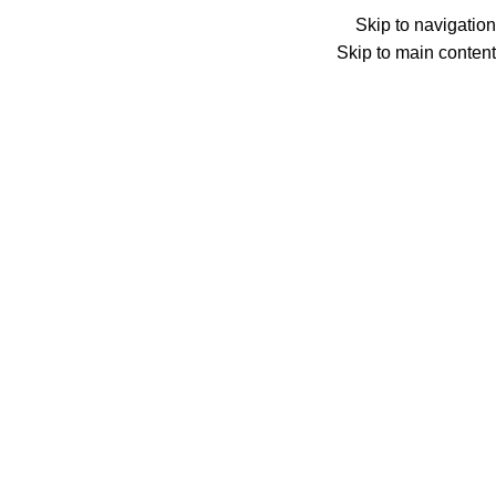
الأقسام
Skip to navigation
Click to enlarge
Skip to main content
الرئيسية
شبلونات لبناء القصدير
مكبس شبلنه ماجنتك
2.300
EGP
مكبس شبلنه ماجنتك
أضف إلى طلبك
طلب المنتج عبر واتساب