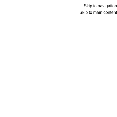
Skip to navigation
Skip to main content
Wrong menu selected
ADD ANYTHING HERE OR JUST REMOVE IT…
Wrong menu selected
اختار تصنيف
Search
0
الأقسام
0
الكتالوج
الرئيسية
الكتالوج
المدونة
شروحات وتطبيق
من نحن
اتصل بنا